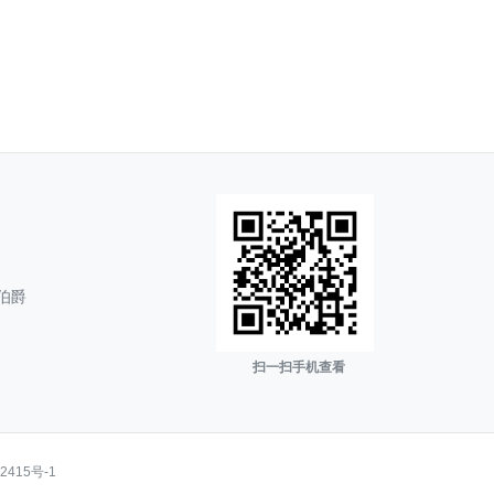
伯爵
扫一扫手机查看
2415号-1