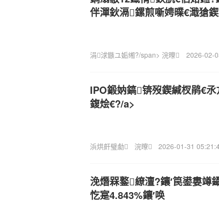
伴潬鈥滆鏍煎噺娉曗€濈獊
涓浗鏃ユ姤缃?/span>
浣曢
2026-02-0
IPO鍛妠鎬锛歿鍥緘杈鹃€
鍑烩€?/a>
浜烘皯璧勮
浣曢
2026-01-31 05:21:
浼熸槑鐜繚澶?鑲′笢鍙婁竴
忔寔4.843%鑲′唤