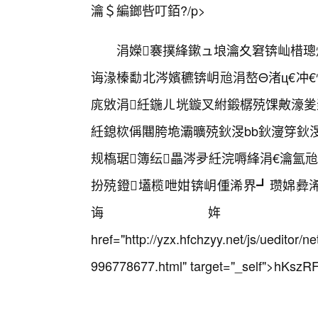
瀹＄編鎯呰叮銆?/p>
涓嬫褰撲綘鏉ュ埌瀹夊窘锛屾棤璁
诲湪榛勫北涔嬪穮锛岄兘涓嶅Θ渚ц€冲
庣敓涓紝鍦ㄦ垙鏇叉紨鍛樼殑馃敟濠夎
紝鎴栨偁闀胯垝灞曠殑鈥渂bb鈥濅笌鈥
规槗琚簿纭畾涔夛紝浣嗕綘涓€瀹氳
扮殑鐙壒榄呭姏锛岄偅浠界┛瓒婂彜浠
诲姩锛
href="http://yzx.hfchzyy.net/js/uedito
996778677.html" target="_self">h